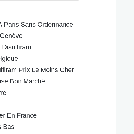
A Paris Sans Ordonnance
 Genève
 Disulfiram
lgique
firam Prix Le Moins Cher
use Bon Marché
rre
er En France
s Bas