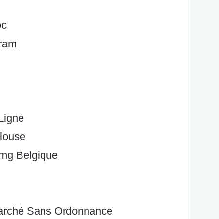
oc
iram
Ligne
ulouse
 mg Belgique
Marché Sans Ordonnance