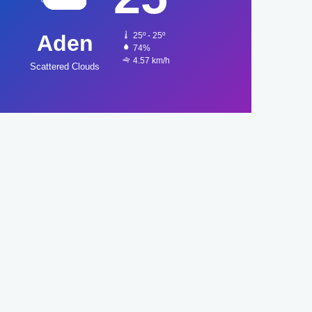
Aden
25º - 25º
74%
4.57 km/h
Scattered Clouds