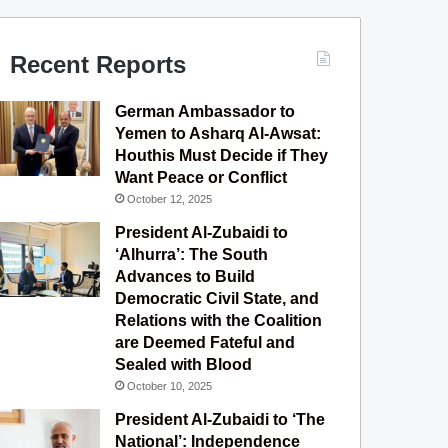
c
u
s
l
S
e
T
t
e
Recent Reports
b
u
a
g
German Ambassador to
o
b
g
r
Yemen to Asharq Al-Awsat:
Houthis Must Decide if They
o
e
r
a
Want Peace or Conflict
October 12, 2025
k
a
m
President Al-Zubaidi to
m
‘Alhurra’: The South
Advances to Build
Democratic Civil State, and
Relations with the Coalition
are Deemed Fateful and
Sealed with Blood
October 10, 2025
President Al-Zubaidi to ‘The
National’: Independence