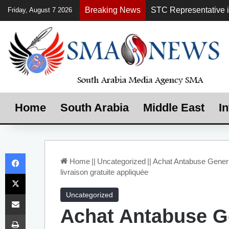
Breaking News
Friday, August 7 2026
Home
South Arabia
Middle East
In
Facebook
Home
||
Uncategorized
||
Achat Antabuse Gener
livraison gratuite appliquée
X
Share via Email
Uncategorized
Achat Antabuse G
Print