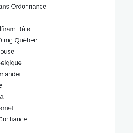
ans Ordonnance
firam Bâle
00 mg Québec
louse
elgique
mmander
e
da
ernet
Confiance