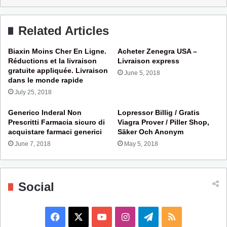
Related Articles
Biaxin Moins Cher En Ligne.
Acheter Zenegra USA –
Réductions et la livraison
Livraison express
gratuite appliquée. Livraison
June 5, 2018
dans le monde rapide
July 25, 2018
Generico Inderal Non
Lopressor Billig / Gratis
Prescritti Farmacia sicuro di
Viagra Prover / Piller Shop,
acquistare farmaci generici
Säker Och Anonym
June 7, 2018
May 5, 2018
Social
F
X
Y
I
T
R