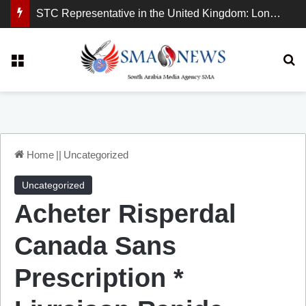
STC Representative in the United Kingdom: London Demonstration Sends Clear Message, South Arabia Is a Partner in Maritime and Energy Security.
Menu
Se
Home
||
Uncategorized
Uncategorized
Acheter Risperdal
Canada Sans
Prescription *