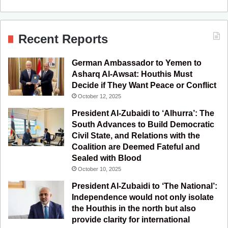
a
o
n
e
S
c
u
s
l
S
Recent Reports
e
T
t
e
German Ambassador to Yemen to
b
u
a
g
Asharq Al-Awsat: Houthis Must
Decide if They Want Peace or Conflict
o
b
g
r
October 12, 2025
o
e
r
a
President Al-Zubaidi to ‘Alhurra’: The
South Advances to Build Democratic
k
a
m
Civil State, and Relations with the
Coalition are Deemed Fateful and
m
Sealed with Blood
October 10, 2025
President Al-Zubaidi to ‘The National’:
Independence would not only isolate
the Houthis in the north but also
provide clarity for international