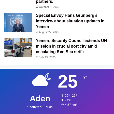
partners.
October 8, 2025
Special Envoy Hans Grunberg’s
interview about situation updates in
Yemen
August 27, 2025
Yemen: Security Council extends UN
mission in crucial port city amid
escalating Red Sea strife
July 15, 2025
25
℃
Aden
25º - 25º
74%
4.57 km/h
Scattered Clouds