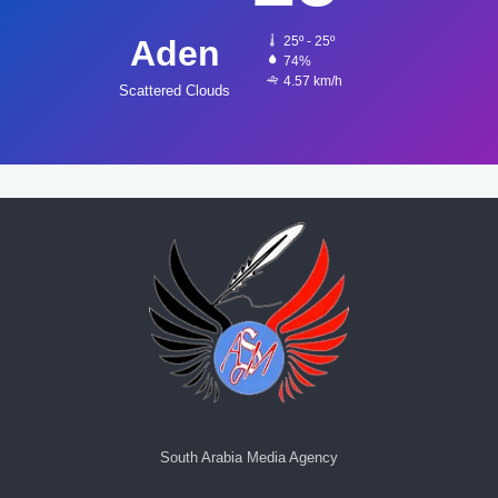
Aden
25º - 25º
74%
4.57 km/h
Scattered Clouds
South Arabia Media Agency