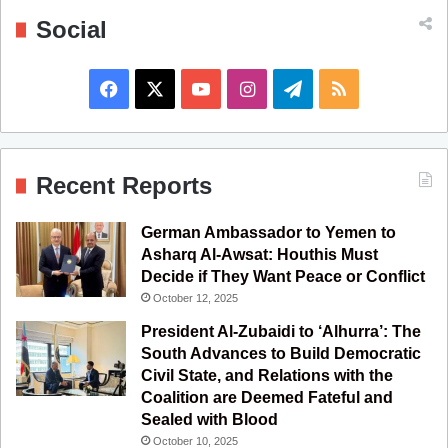
Social
F
X
Y
I
T
R
a
o
n
e
S
c
u
s
l
S
Recent Reports
e
T
t
e
German Ambassador to Yemen to
b
u
a
g
Asharq Al-Awsat: Houthis Must
Decide if They Want Peace or Conflict
o
b
g
r
October 12, 2025
o
e
r
a
President Al-Zubaidi to ‘Alhurra’: The
South Advances to Build Democratic
k
a
m
Civil State, and Relations with the
Coalition are Deemed Fateful and
m
Sealed with Blood
October 10, 2025