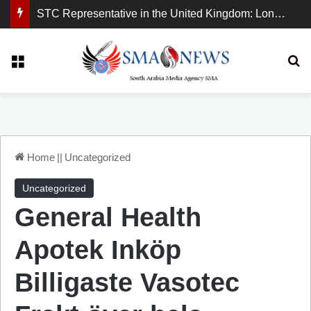
STC Representative in the United Kingdom: London Demonstration Sends Clear Message, South Arabia Is a Partner in Maritime and Energy Security.
Menu
Se
Home
||
Uncategorized
Uncategorized
General Health
Apotek Inköp
Billigaste Vasotec