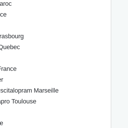
aroc
nce
rasbourg
 Quebec
France
er
citalopram Marseille
pro Toulouse
ne