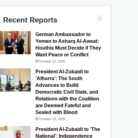
c
u
s
l
S
e
T
t
e
Recent Reports
b
u
a
g
German Ambassador to
o
b
g
r
Yemen to Asharq Al-Awsat:
Houthis Must Decide if They
o
e
r
a
Want Peace or Conflict
October 12, 2025
k
a
m
President Al-Zubaidi to
m
‘Alhurra’: The South
Advances to Build
Democratic Civil State, and
Relations with the Coalition
are Deemed Fateful and
Sealed with Blood
October 10, 2025
President Al-Zubaidi to ‘The
National’: Independence