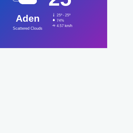
Aden
25º - 25º
74%
4.57 km/h
Scattered Clouds