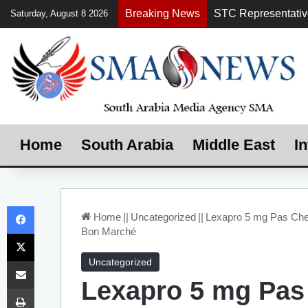
Breaking News
Saturday, August 8 2026
Home
South Arabia
Middle East
In
Facebook
Home
||
Uncategorized
||
Lexapro 5 mg Pas Che
Bon Marché
X
Share via Email
Uncategorized
Lexapro 5 mg Pas
Print