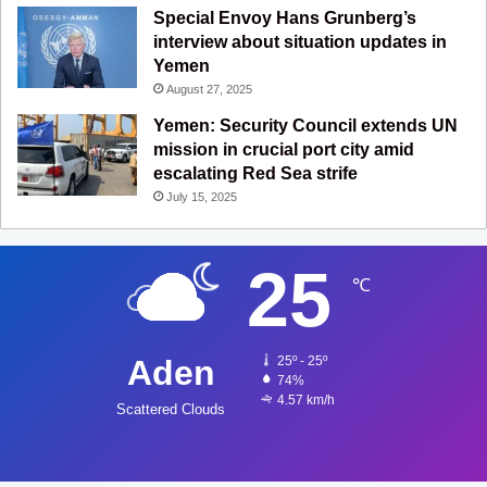
Special Envoy Hans Grunberg’s
interview about situation updates in
Yemen
August 27, 2025
Yemen: Security Council extends UN
mission in crucial port city amid
escalating Red Sea strife
July 15, 2025
25
℃
Aden
25º - 25º
74%
4.57 km/h
Scattered Clouds