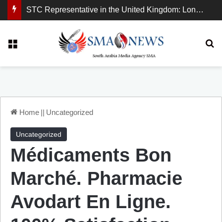
STC Representative in the United Kingdom: London Demonstration Sends Clear Message, South Arabia Is a Partner in Maritime and Energy Security.
Menu
Se
Home
||
Uncategorized
Uncategorized
Médicaments Bon
Marché. Pharmacie
Avodart En Ligne.