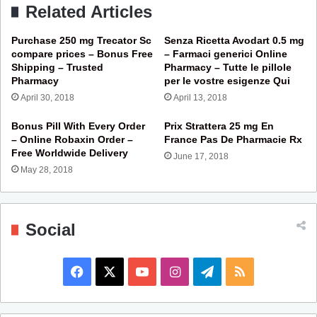
Related Articles
Purchase 250 mg Trecator Sc
Senza Ricetta Avodart 0.5 mg
compare prices – Bonus Free
– Farmaci generici Online
Shipping – Trusted
Pharmacy – Tutte le pillole
Pharmacy
per le vostre esigenze Qui
April 30, 2018
April 13, 2018
Bonus Pill With Every Order
Prix Strattera 25 mg En
– Online Robaxin Order –
France Pas De Pharmacie Rx
Free Worldwide Delivery
June 17, 2018
May 28, 2018
Social
F
X
Y
I
T
R
a
o
n
e
S