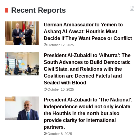
c
u
s
l
S
Recent Reports
e
T
t
e
German Ambassador to Yemen to
b
u
a
g
Asharq Al-Awsat: Houthis Must
Decide if They Want Peace or Conflict
o
b
g
r
October 12, 2025
o
e
r
a
President Al-Zubaidi to ‘Alhurra’: The
South Advances to Build Democratic
k
a
m
Civil State, and Relations with the
Coalition are Deemed Fateful and
m
Sealed with Blood
October 10, 2025
President Al-Zubaidi to ‘The National’:
Independence would not only isolate
the Houthis in the north but also
provide clarity for international
partners.
October 8, 2025