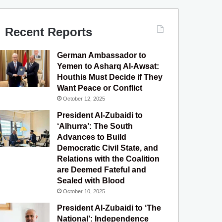
c
u
s
l
S
e
T
t
e
Recent Reports
b
u
a
g
German Ambassador to
o
b
g
r
Yemen to Asharq Al-Awsat:
Houthis Must Decide if They
o
e
r
a
Want Peace or Conflict
October 12, 2025
k
a
m
President Al-Zubaidi to
m
‘Alhurra’: The South
Advances to Build
Democratic Civil State, and
Relations with the Coalition
are Deemed Fateful and
Sealed with Blood
October 10, 2025
President Al-Zubaidi to ‘The
National’: Independence