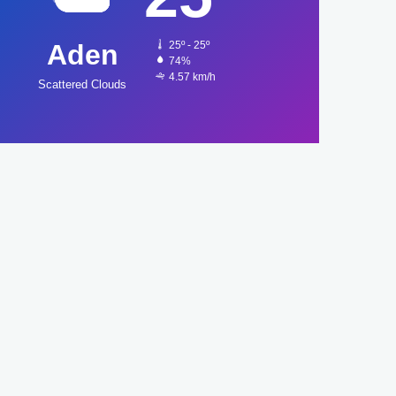
Aden
25º - 25º
74%
4.57 km/h
Scattered Clouds