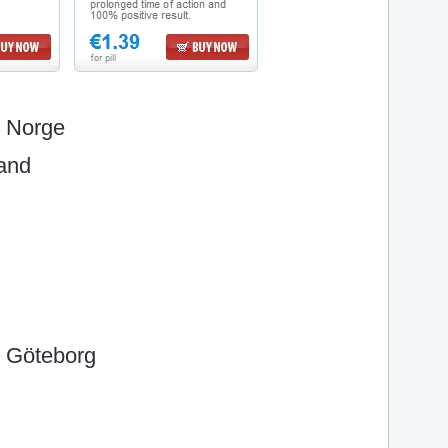
e Norge
land
k Göteborg