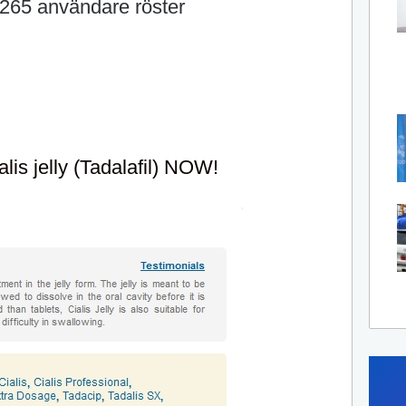
265
användare röster
lis jelly (Tadalafil) NOW!