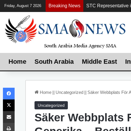
Breaking News
Friday, August 7 2026
Home
South Arabia
Middle East
In
Facebook
Home
||
Uncategorized
||
Säker Webbplats För At
X
Uncategorized
Share via Email
Säker Webbplats 
Print