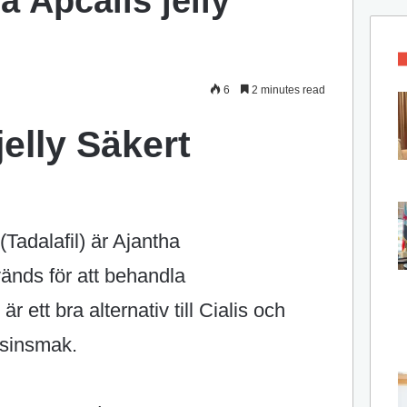
a Apcalis jelly
6
2 minutes read
jelly Säkert
 (Tadalafil) är Ajantha
änds för att behandla
 ett bra alternativ till Cialis och
elsinsmak.