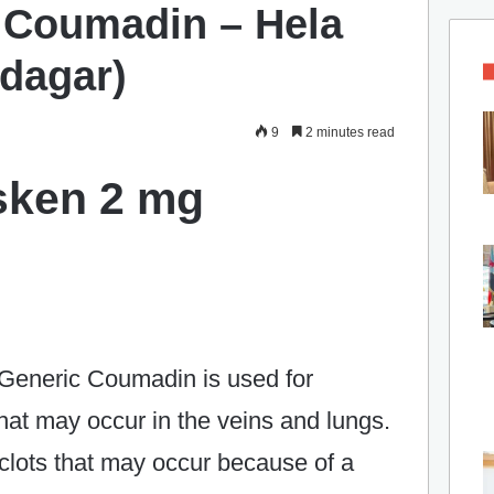
 Coumadin – Hela
 dagar)
9
2 minutes read
sken 2 mg
 Generic Coumadin is used for
that may occur in the veins and lungs.
d clots that may occur because of a