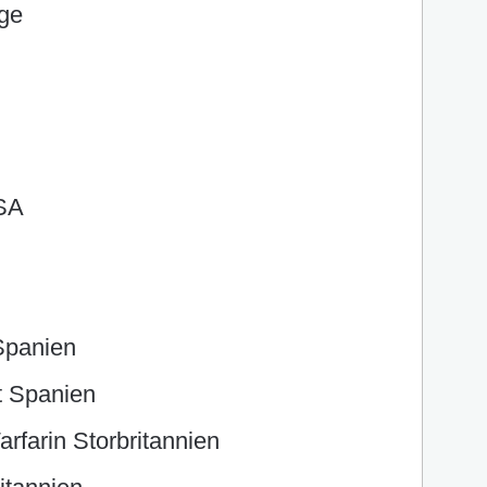
ge
USA
 Spanien
t Spanien
arfarin Storbritannien