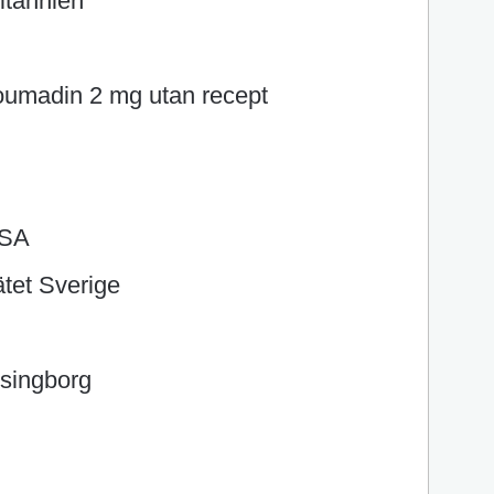
itannien
oumadin 2 mg utan recept
USA
tet Sverige
lsingborg