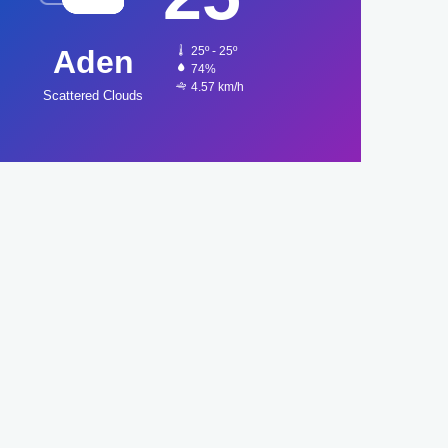
Aden
25º - 25º
74%
4.57 km/h
Scattered Clouds