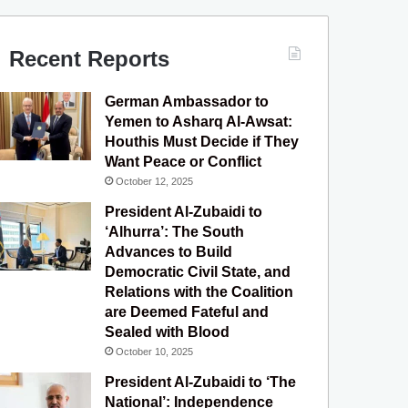
c
u
s
l
S
e
T
t
e
Recent Reports
b
u
a
g
German Ambassador to
o
b
g
r
Yemen to Asharq Al-Awsat:
Houthis Must Decide if They
o
e
r
a
Want Peace or Conflict
October 12, 2025
k
a
m
President Al-Zubaidi to
m
‘Alhurra’: The South
Advances to Build
Democratic Civil State, and
Relations with the Coalition
are Deemed Fateful and
Sealed with Blood
October 10, 2025
President Al-Zubaidi to ‘The
National’: Independence