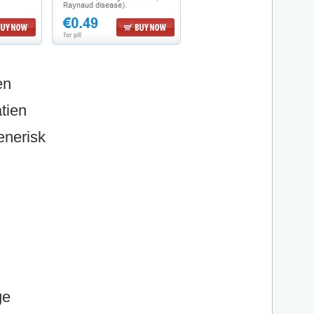
en
tien
enerisk
ge