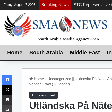
Breaking News
Friday, August 7 2026
Home
South Arabia
Middle East
In
Facebook
Home
||
Uncategorized
||
Utländska På Nätet Ap
världen Frakt (1-3 dagar)
X
Share via Email
Uncategorized
Utländska På Näte
Print